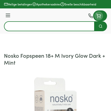
Ga naar de inhoud
Veilige betalingen
Apothekersadvies
Snelle beschikbaarheid
Menu
Zoek
Product, merk, categorie...
Nosko Fopspeen 18+ M Ivory Glow Dark +
Mint