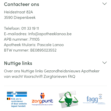
Contacteer ons
Heidestraat 82A
3590
Diepenbeek
Telefoon:
011 33 19 11
E-mailadres:
Info@
apotheeklanoo.be
APB nummer:
711105
Apotheek titularis:
Pascale Lanoo
BTW nummer:
BE0895023552
Nuttige links
Over ons
Nuttige links
Gezondheidsnieuws
Apotheker
van wacht
Voorschrift
Zorgtarieven
FAQ