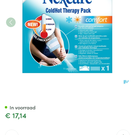
N1571ti-dab Nexcare Coldhot
In voorraad
€ 17,14
Aantal