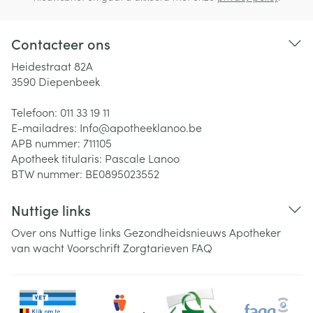
Contacteer ons
Heidestraat 82A
3590
Diepenbeek
Telefoon:
011 33 19 11
E-mailadres:
Info@
apotheeklanoo.be
APB nummer:
711105
Apotheek titularis:
Pascale Lanoo
BTW nummer:
BE0895023552
Nuttige links
Over ons
Nuttige links
Gezondheidsnieuws
Apotheker
van wacht
Voorschrift
Zorgtarieven
FAQ