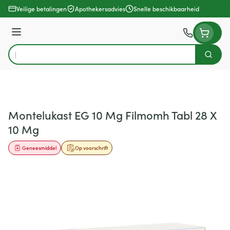
Ga naar de inhoud
Veilige betalingen
Apothekersadvies
Snelle beschikbaarheid
Menu
Zoek
Product, merk, categorie...
Montelukast EG 10 Mg Filmomh Tabl 28 X
10 Mg
Geneesmiddel
Op voorschrift