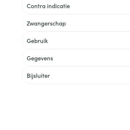
delen
Haar
Contra indicatie
ging
Supplementen
Insectenwe
Mondmaskers
middelen
ssen
Zwangerschap
 -
id
Gebruik
d
Gegevens
Bijsluiter
Zelfbruiner
Scheren