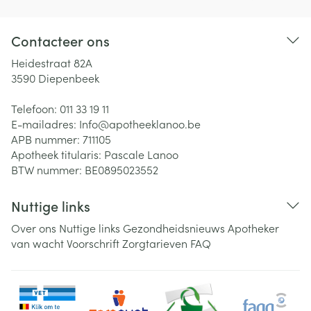
Contacteer ons
Heidestraat 82A
3590
Diepenbeek
Telefoon:
011 33 19 11
E-mailadres:
Info@
apotheeklanoo.be
APB nummer:
711105
Apotheek titularis:
Pascale Lanoo
BTW nummer:
BE0895023552
Nuttige links
Over ons
Nuttige links
Gezondheidsnieuws
Apotheker
van wacht
Voorschrift
Zorgtarieven
FAQ