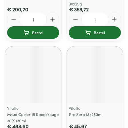
30x25g
€ 200,70
€ 353,72
Aantal
Aantal
Bestel
Bestel
Vitaflo
Vitaflo
Msud Cooler 15 Rood/rouge
Pro Zero 18x250ml
30 X 130ml
€ 483,60
€ 45,67