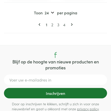
Toon
per pagina
Pagina's
U lees momenteel pagina
Pagina
Pagina
Pagina
1
2
3
4
Blijf op de hoogte van nieuwe producten en
promoties
E-mail adres
Inschrijven
Door op inschrijven te klikken, schrijft u zich in voor onze
nieuwsbrief en gaat u akkoord met onze
privacy policy
.