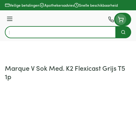
Ga naar de inhoud
Veilige betalingen
Apothekersadvies
Snelle beschikbaarheid
Menu
Zoek
Product, merk, categorie...
Marque V Sok Med. K2 Flexicast Grijs T5
1p