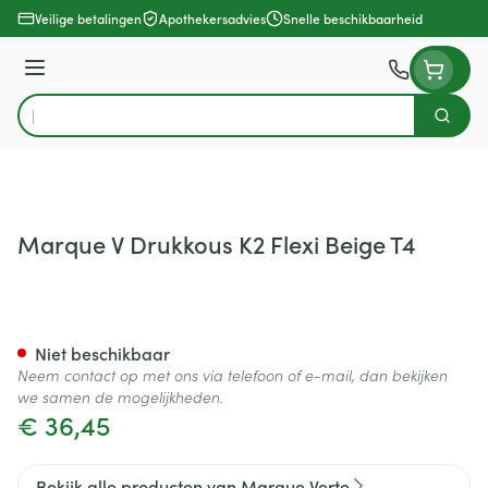
Ga naar de inhoud
Veilige betalingen
Apothekersadvies
Snelle beschikbaarheid
Menu
Zoek
Product, merk, categorie...
Marque V Drukkous K2 Flexi Beige T4
Marque V Drukkous K2 Flexi B
Niet beschikbaar
Neem contact op met ons via telefoon of e-mail, dan bekijken
we samen de mogelijkheden.
€ 36,45
Bekijk alle producten van Marque Verte