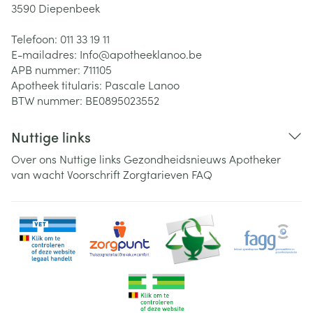
3590
Diepenbeek
Telefoon:
011 33 19 11
E-mailadres:
Info@
apotheeklanoo.be
APB nummer:
711105
Apotheek titularis:
Pascale Lanoo
BTW nummer:
BE0895023552
Nuttige links
Over ons
Nuttige links
Gezondheidsnieuws
Apotheker
van wacht
Voorschrift
Zorgtarieven
FAQ