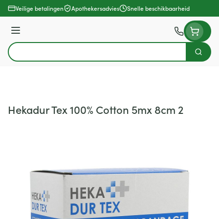
Ga naar de inhoud
Veilige betalingen
Apothekersadvies
Snelle beschikbaarheid
Menu
Zoek
Product, merk, categorie...
Hekadur Tex 100% Cotton 5mx 8cm 2