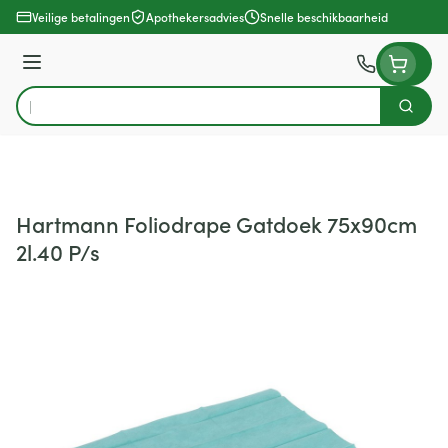
Ga naar de inhoud
Veilige betalingen
Apothekersadvies
Snelle beschikbaarheid
Menu
Zoek
Product, merk, categorie...
Hartmann Foliodrape Gatdoek 75x90cm
2l.40 P/s