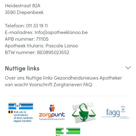
Heidestraat 82A
3590
Diepenbeek
Telefoon:
011 33 19 11
E-mailadres:
Info@
apotheeklanoo.be
APB nummer:
711105
Apotheek titularis:
Pascale Lanoo
BTW nummer:
BE0895023552
Nuttige links
Over ons
Nuttige links
Gezondheidsnieuws
Apotheker
van wacht
Voorschrift
Zorgtarieven
FAQ