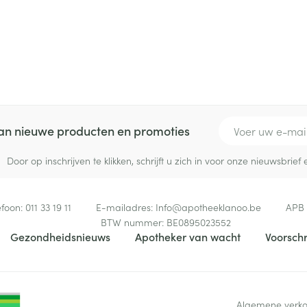
E-mail adres
 van nieuwe producten en promoties
Door op inschrijven te klikken, schrijft u zich in voor onze nieuwsbri
efoon:
011 33 19 11
E-mailadres:
Info@
apotheeklanoo.be
APB
BTW nummer:
BE0895023552
Gezondheidsnieuws
Apotheker van wacht
Voorschr
Algemene verk