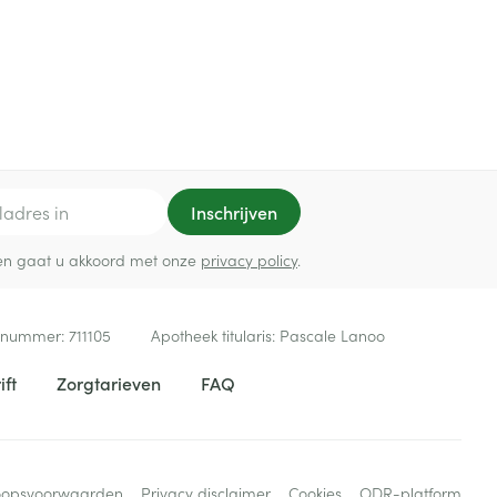
Inschrijven
ef en gaat u akkoord met onze
privacy policy
.
 nummer:
711105
Apotheek titularis:
Pascale Lanoo
ift
Zorgtarieven
FAQ
oopsvoorwaarden
Privacy disclaimer
Cookies
ODR-platform