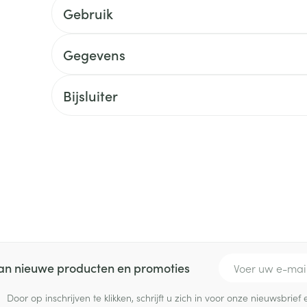
delen
Haar
Gebruik
ging
Supplementen
Insectenwe
Mondmaskers
middelen
ssen
Gegevens
 -
id
Bijsluiter
d
Zelfbruiner
Scheren
E-mail adres
 van nieuwe producten en promoties
Door op inschrijven te klikken, schrijft u zich in voor onze nieuwsbri