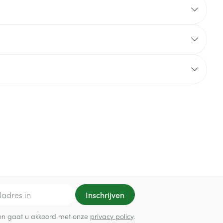
rende
Parfums en
geurproducten
CBD
Inschrijven
ef en gaat u akkoord met onze
privacy policy
.