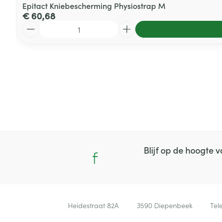
Epitact Kniebescherming Physiostrap M
€ 60,68
Aantal
Blijf op de hoogte
Contacteer ons
Heidestraat 82A
3590
Diepenbeek
Tel