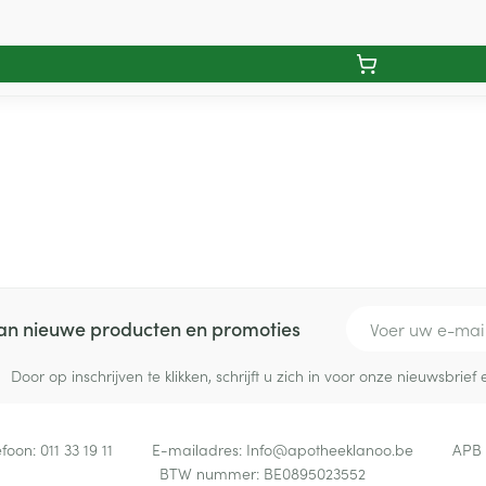
E-mail adres
 van nieuwe producten en promoties
Door op inschrijven te klikken, schrijft u zich in voor onze nieuwsbri
efoon:
011 33 19 11
E-mailadres:
Info@
apotheeklanoo.be
APB
BTW nummer:
BE0895023552