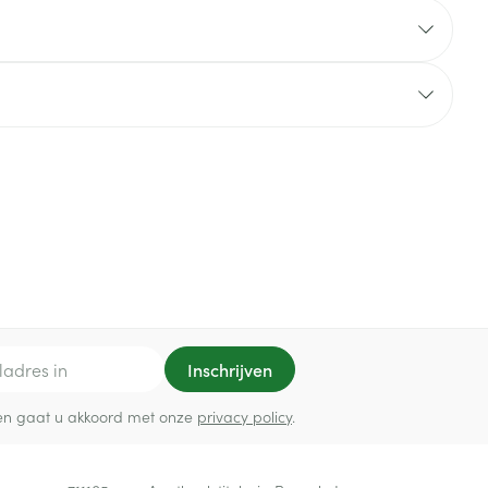
rende
Parfums en
geurproducten
CBD
Inschrijven
ef en gaat u akkoord met onze
privacy policy
.