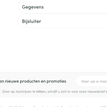
delen
Haar
Gegevens
ging
Supplementen
Insectenwe
Mondmaskers
middelen
ssen
Bijsluiter
 -
id
d
Zelfbruiner
Scheren
E-mail adres
 van nieuwe producten en promoties
Door op inschrijven te klikken, schrijft u zich in voor onze nieuwsbri