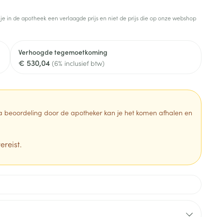
Toon meer
 je in de apotheek een verlaagde prijs en niet de prijs die op onze webshop
Diagnosetesten en
stress
Vlooien en teken
meetapparatuur
Oren
Mond en keel
Verhoogde tegemoetkoming
Alcoholtest
g
Oordopjes
Zuigtabletten
€ 530,04
(6% inclusief btw)
herapie -
Mond, muil of snavel
Bloeddrukmeter
ls
en -druppels
Oorreiniging
Spray - oplossing
Cholesteroltest
zen
Oordruppels
Hartslagmeter
ulpmiddelen
 Na beoordeling door de apotheker kan je het komen afhalen en
Toon meer
ereist.
erming
Hygiëne
Ergonomie
ning en -
Aambeien
s
Bad en douche
Ademhaling en zuurstof
je
Badkamer