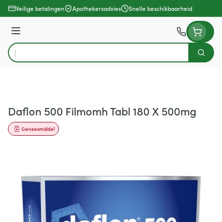
Ga naar de inhoud
Veilige betalingen
Apothekersadvies
Snelle beschikbaarheid
Menu
Zoek
Product, merk, categorie...
Daflon 500 Filmomh Tabl 180 X 500mg
Geneesmiddel