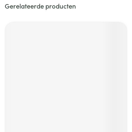
Gerelateerde producten
Navigeren door de elementen van de carrousel is mogelijk m
Druk om carrousel over te slaan
Druk op om naar carrouselnavigatie te gaan