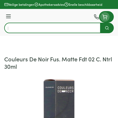
Ga naar de inhoud
Veilige betalingen
Apothekersadvies
Snelle beschikbaarheid
Menu
Zoek
Product, merk, categorie...
Couleurs De Noir Fus. Matte Fdt 02 C. Ntrl
30ml