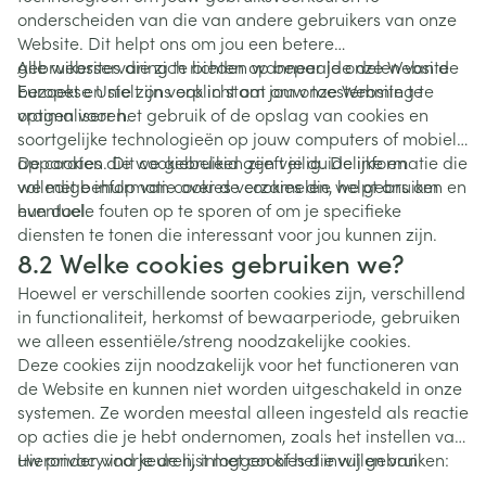
onderscheiden van die van andere gebruikers van onze
Website. Dit helpt ons om jou een betere
gebruikerservaring te bieden wanneer je onze Website
Alle websites die zich richten op bepaalde delen van de
bezoekt en stelt ons ook in staat om onze Website te
Europese Unie zijn verplicht om jouw toestemming te
optimaliseren.
vragen voor het gebruik of de opslag van cookies en
soortgelijke technologieën op jouw computers of mobiele
apparaten. Dit cookiebeleid geeft je duidelijke en
De cookies die we gebruiken zijn veilig. De informatie die
volledige informatie over de cookies die we gebruiken en
we met behulp van cookies verzamelen, helpt ons om
hun doel.
eventuele fouten op te sporen of om je specifieke
diensten te tonen die interessant voor jou kunnen zijn.
8.2 Welke cookies gebruiken we?
Hoewel er verschillende soorten cookies zijn, verschillend
in functionaliteit, herkomst of bewaarperiode, gebruiken
we alleen essentiële/streng noodzakelijke cookies.
Deze cookies zijn noodzakelijk voor het functioneren van
de Website en kunnen niet worden uitgeschakeld in onze
systemen. Ze worden meestal alleen ingesteld als reactie
op acties die je hebt ondernomen, zoals het instellen van
uw privacyvoorkeuren, inloggen of het invullen van
Hieronder vind je de lijst met cookies die wij gebruiken:
formulieren. Ze zijn noodzakelijk voor een goede