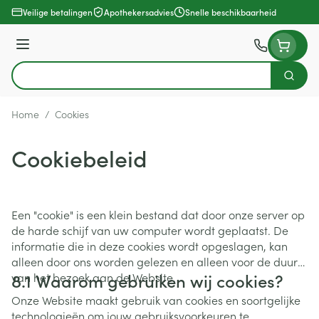
Ga naar de inhoud
Veilige betalingen
Apothekersadvies
Snelle beschikbaarheid
Menu
Zoek
Product, merk, categorie...
Home
/
Cookies
Cookiebeleid
Een "cookie" is een klein bestand dat door onze server op
de harde schijf van uw computer wordt geplaatst. De
informatie die in deze cookies wordt opgeslagen, kan
alleen door ons worden gelezen en alleen voor de duur
8.1 Waarom gebruiken wij cookies?
van het bezoek aan de Website.
Onze Website maakt gebruik van cookies en soortgelijke
technologieën om jouw gebruiksvoorkeuren te