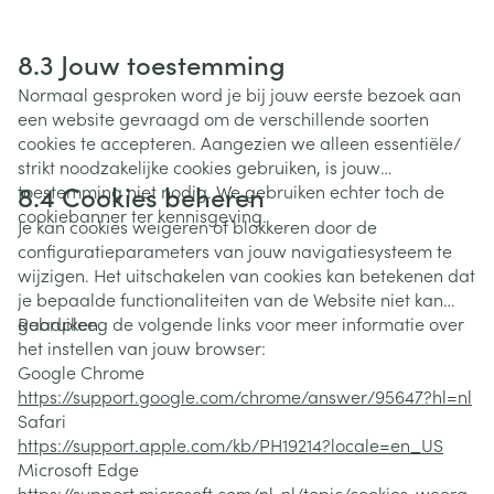
8.3 Jouw toestemming
Normaal gesproken word je bij jouw eerste bezoek aan
een website gevraagd om de verschillende soorten
cookies te accepteren. Aangezien we alleen essentiële/
strikt noodzakelijke cookies gebruiken, is jouw
8.4 Cookies beheren
toestemming niet nodig. We gebruiken echter toch de
cookiebanner ter kennisgeving.
Je kan cookies weigeren of blokkeren door de
configuratieparameters van jouw navigatiesysteem te
wijzigen. Het uitschakelen van cookies kan betekenen dat
je bepaalde functionaliteiten van de Website niet kan
gebruiken.
Raadpleeg de volgende links voor meer informatie over
het instellen van jouw browser:
Google Chrome
https://support.google.com/chrome/answer/95647?hl=nl
Safari
https://support.apple.com/kb/PH19214?locale=en_US
Microsoft Edge
https://support.microsoft.com/nl-nl/topic/cookies-weerg