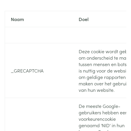
communicatie en vergemakkelijken de navigatie (bijv.
terugkeren naar een vorige pagina, enz.).
Naam
Doel
Deze cookie wordt gebru
om onderscheid te mak
tussen mensen en bots. D
_GRECAPTCHA
is nuttig voor de website
om geldige rapporten te
maken over het gebruik
van hun website.
De meeste Google-
gebruikers hebben een
voorkeurencookie
genaamd 'NID' in hun