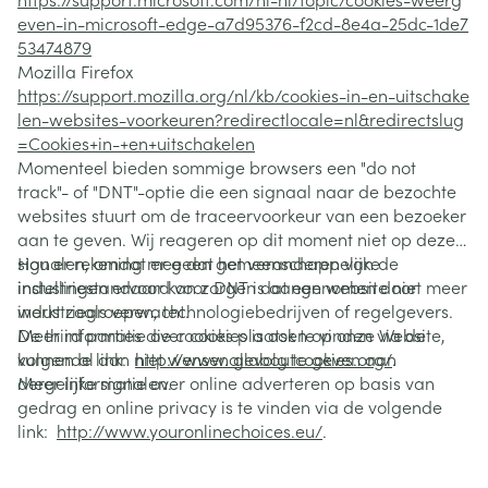
even-in-microsoft-edge-a7d95376-f2cd-8e4a-25dc-1de7
53474879
Mozilla Firefox
https://support.mozilla.org/nl/kb/cookies-in-en-uitschake
len-websites-voorkeuren?redirectlocale=nl&redirectslug
=Cookies+in-+en+uitschakelen
Momenteel bieden sommige browsers een "do not
track"- of "DNT"-optie die een signaal naar de bezochte
websites stuurt om de traceervoorkeur van een bezoeker
aan te geven. Wij reageren op dit moment niet op deze
signalen, omdat er geen gemeenschappelijke
Hou er rekening mee dat het veranderen van de
industriestandaard voor DNT is aangenomen door
instellingen ervoor kan zorgen dat een website niet meer
industriegroepen, technologiebedrijven of regelgevers.
werkt zoals verwacht.
De third parties die cookies plaatsen op onze Website,
Meer informatie over cookies is ook te vinden via de
kunnen al dan niet wensen gevolg te geven aan
volgende link:
http://www.allaboutcookies.org/
.
dergelijke signalen.
Meer informatie over online adverteren op basis van
gedrag en online privacy is te vinden via de volgende
link:
http://www.youronlinechoices.eu/
.