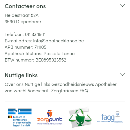
Contacteer ons
Heidestraat 82A
3590
Diepenbeek
Telefoon:
011 33 19 11
E-mailadres:
Info@
apotheeklanoo.be
APB nummer:
711105
Apotheek titularis:
Pascale Lanoo
BTW nummer:
BE0895023552
Nuttige links
Over ons
Nuttige links
Gezondheidsnieuws
Apotheker
van wacht
Voorschrift
Zorgtarieven
FAQ