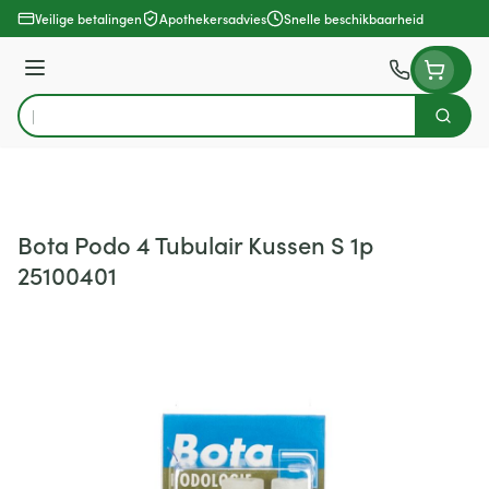
Ga naar de inhoud
Veilige betalingen
Apothekersadvies
Snelle beschikbaarheid
Menu
Zoek
Product, merk, categorie...
Bota Podo 4 Tubulair Kussen S 1p
25100401