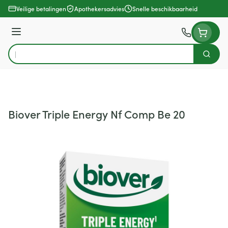
Ga naar de inhoud
Veilige betalingen
Apothekersadvies
Snelle beschikbaarheid
Menu
Zoek
Product, merk, categorie...
Biover Triple Energy Nf Comp Be 20