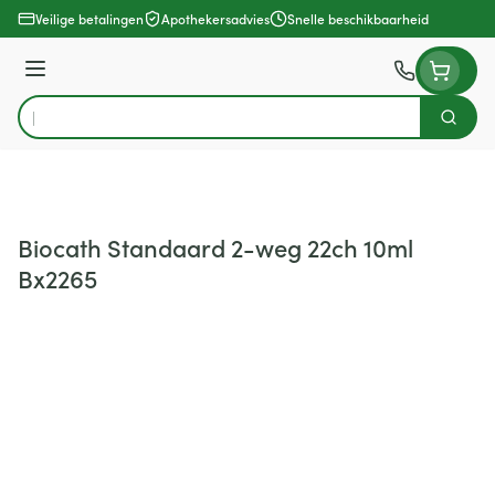
Ga naar de inhoud
Veilige betalingen
Apothekersadvies
Snelle beschikbaarheid
Menu
Zoek
Product, merk, categorie...
Biocath Standaard 2-weg 22ch 10ml
Bx2265