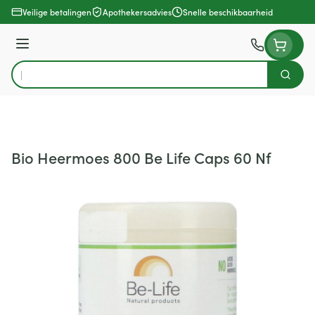
Ga naar de inhoud
Veilige betalingen
Apothekersadvies
Snelle beschikbaarheid
Menu
Zoek
Product, merk, categorie...
Bio Heermoes 800 Be Life Caps 60 Nf