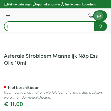
Ga naar de inhoud
Veilige betalingen
Apothekersadvies
Snelle beschikbaarheid
Menu
Zoek
Product, merk, categorie...
Asterale Strobloem Mannelijk N&p Ess
Olie 10ml
Asterale Strobloem Mannelijk
Niet beschikbaar
Neem contact op met ons via telefoon of e-mail, dan bekijken
we samen de mogelijkheden.
€ 11,00