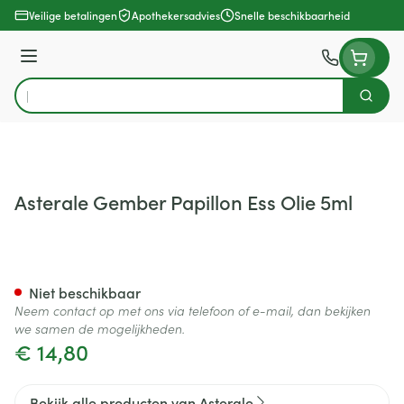
Ga naar de inhoud
Veilige betalingen
Apothekersadvies
Snelle beschikbaarheid
Menu
Zoek
Product, merk, categorie...
Asterale Gember Papillon Ess Olie 5ml
Asterale Gember Papillon Ess
Niet beschikbaar
Neem contact op met ons via telefoon of e-mail, dan bekijken
we samen de mogelijkheden.
€ 14,80
Bekijk alle producten van Asterale