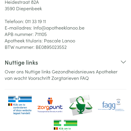
Heidestraat 82A
3590
Diepenbeek
Telefoon:
011 33 19 11
E-mailadres:
Info@
apotheeklanoo.be
APB nummer:
711105
Apotheek titularis:
Pascale Lanoo
BTW nummer:
BE0895023552
Nuttige links
Over ons
Nuttige links
Gezondheidsnieuws
Apotheker
van wacht
Voorschrift
Zorgtarieven
FAQ