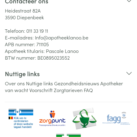
Contacteer ons
Heidestraat 82A
3590
Diepenbeek
Telefoon:
011 33 19 11
E-mailadres:
Info@
apotheeklanoo.be
APB nummer:
711105
Apotheek titularis:
Pascale Lanoo
BTW nummer:
BE0895023552
Nuttige links
Over ons
Nuttige links
Gezondheidsnieuws
Apotheker
van wacht
Voorschrift
Zorgtarieven
FAQ