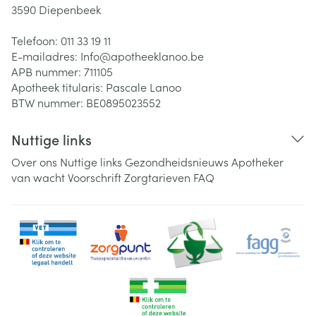
3590
Diepenbeek
Telefoon:
011 33 19 11
E-mailadres:
Info@
apotheeklanoo.be
APB nummer:
711105
Apotheek titularis:
Pascale Lanoo
BTW nummer:
BE0895023552
Nuttige links
Over ons
Nuttige links
Gezondheidsnieuws
Apotheker
van wacht
Voorschrift
Zorgtarieven
FAQ