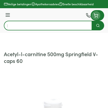
Ga naar de inhoud
Veilige betalingen
Apothekersadvies
Snelle beschikbaarheid
Menu
Zoek
Product, merk, categorie...
Acetyl-l-carnitine 500mg Springfield V-
caps 60