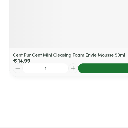
Cent Pur Cent Mini Cleasing Foam Envie Mousse 50ml
€ 14,99
Aantal