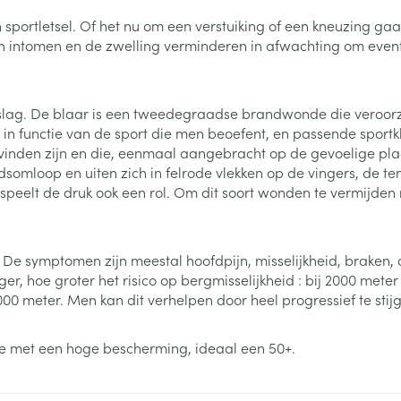
Nagelbijten
Overige diabetes
Zonnebank
Accessoires
producten
portletsel. Of het nu om een verstuiking of een kneuzing gaat, d
Nagelversterkend
Voorbereidi
intomen en de zwelling verminderen in afwachting om eventuee
doorn
Naalden voor
Toon meer
Toon meer
lsel
Hormonaal stelsel
Gynaecolog
insulinespuiten
Toon meer
 inslag. De blaar is een tweedegraadse brandwonde die veroo
richten
Zenuwstelsel
Slapelooshe
in functie van de sport die men beoefent, en passende sport
en stress
te vinden zijn en die, eenmaal aangebracht op de gevoelige pl
 mannen
Make-up
Seksualiteit
dsomloop en uiten zich in felrode vlekken op de vingers, de t
hygiene
iten
Sondes, baxters en
Bandages e
n speelt de druk ook een rol. Om dit soort wonden te vermijd
rging
Make-up penselen en
catheters
- orthopedi
Condooms e
Immuniteit
verbanden
Allergie
gebruiksvoorwerpen
Sondes
Intiem welzi
injectie
Eyeliner - oogpotlood
Buik
ging
De symptomen zijn meestal hoofdpijn, misselijkheid, braken, 
Accessoires voor sondes
Intieme ver
Mascara
Acne
Oor
r, hoe groter het risico op bergmisselijkheid : bij 2000 met
Arm
Baxters
000 meter. Men kan dit verhelpen door heel progressief te stij
Massage
nsulinepen -
Oogschaduw
Elleboog
Catheters
Toon meer
Toon meer
Enkel en voe
Afslanken
Homeopath
e met een hoge bescherming, ideaal een 50+.
Toon meer