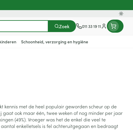
Oversc
Zoek
011 33 19 11
Klant menu
kinderen
Schoonheid, verzorging en hygiëne
n
ten
ts
Handen
Voedingstherapie &
Zicht
Gemmotherapie
Incontinentie
Paarden
Mineralen, vitaminen en
en
welzijn
tonica
eren
Handverzorging
Onderleggers
Ogen
Mineralen
gewrichten
Steunkousen
n
apslingerie
Handhygiëne
Luierbroekje
en - detox
Neus
Vitaminen
en hygiëne
Manicure & pedicure
Inlegverband
aakt kennis met de heel populair geworden scheur op de
Keel
Hij gaat ook maar één, twee weken of nog minder per jaar
en supplementen
Incontinentieslips
ingen (49%). Vroeger was het de enkel die veel te
Botten, spieren en
Toon meer
 aantal enkelletsels is fel achteruitgegaan en bedraagt
gewrichten
armtetherapie
ogels
Fytotherapie
Wondzorg