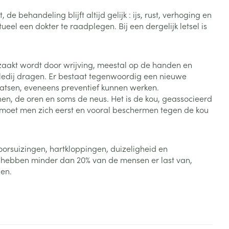
Bed
e behandeling blijft altijd gelijk : ijs, rust, verhoging en
ng zon
Doorliggen - decubitis
l een dokter te raadplegen. Bij een dergelijk letsel is
Toon meer
ie
Urinewegen
rzaakt wordt door wrijving, meestal op de handen en
id, spanning
Stoppen met roken
kledij dragen. Er bestaat tegenwoordig een nieuwe
aatsen, eveneens preventief kunnen werken.
 en intieme
Gezichtsreiniging -
enen, de oren en soms de neus. Het is de kou, geassocieerd
ontschminken
n Orthopedie
Instrumenten
en moet men zich eerst en vooral beschermen tegen de kou
sche
n anticonceptie
Reinigingsmelk, - crème, -
Anti tumor middelen
olie en gel
jn
oorsuizingen, hartkloppingen, duizeligheid en
Tonic - lotion
zorging
Anesthesie
er hebben minder dan 20% van de mensen er last van,
Micellair water
gen.
Specifiek voor de ogen
t
ie
Diverse geneesmiddelen
Toon meer