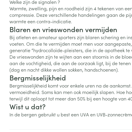
Welke zijn de signalen ?
Zuurstof
Eelt
Warmte, zwelling, pijn en roodheid zijn 4 tekenen van een s
compressie. Deze verschillende handelingen gaan de pijn 
Eksteroog - lik
warmte een contra-indicatie.
Ademhalingsste
Toon meer
Blaren en vrieswonden vermijden
Bij atleten en amateur sporters zijn blaren schering en
Spieren en gew
voeten. Om die te vermijden moet men voor aangepaste, 
generatie “hydrocolloïde-pleisters, die in de apotheek 
Specifiek voor
De vrieswonden zijn te wijten aan een stoornis in de bloe
Naalden en spu
aan de vochtigheid, die aan de oorzaak ligt, bij de tene
Lichaamsverzo
(dag en nacht dikke wollen sokken, handschoenen).
Infecties
Spuiten
Deodorant
Bergmisselijkheid
Oplossing voor 
Gezichtsverzor
Bergmisselijkheid komt voor enkele uren na de aankomst. 
Naalden
Luizen
vermoeidheid. Soms kan men ook moeilijk slapen. Hoe hoge
terwijl dit oploopt tot meer dan 50% bij een hoogte van 4
Naalden voor i
Wist u dat?
pennaalden
Diagnostica
In de bergen gebruikt u best een UVA en UVB-zonnecrèm
Toon meer