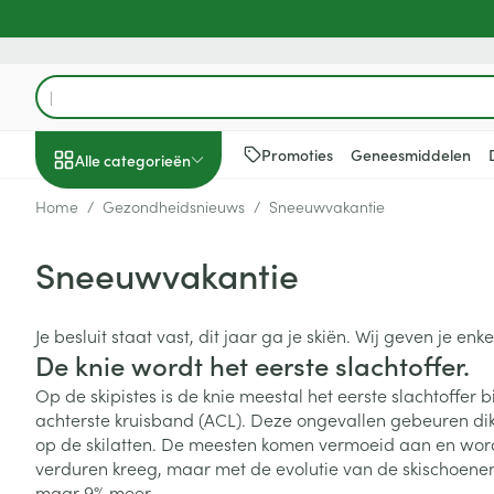
Ga naar de inhoud
Product, merk, categorie...
Promoties
Geneesmiddelen
Alle categorieën
Home
/
Gezondheidsnieuws
/
Sneeuwvakantie
Promoties
Sneeuwvakantie
Schoonheid, verzorging
Haar en Hoofd
Afslanken
Zwangerschap
Geheugen
Aromatherapie
Lenzen en brill
Insecten
Maag darm ste
en hygiëne
Toon submenu voor Schoonheid
Kammen - ont
Maaltijdverva
Zwangerschaps
Verstuiver
Lensproducten
Verzorging ins
Maagzuur
Je besluit staat vast, dit jaar ga je skiën. Wij geven je enk
Dieet, voeding en
Seksualiteit
Beschadigd ha
Eetlustremmer
Borstvoeding
Essentiële oliën
Brillen
Anti insecten
Lever, galblaas
De knie wordt het eerste slachtoffer.
vitamines
hoofdirritatie
pancreas
Toon submenu voor Dieet, voe
Platte buik
Lichaamsverzo
Complex - com
Teken tang of p
Op de skipistes is de knie meestal het eerste slachtoffe
Styling - spray 
Braken
achterste kruisband (ACL). Deze ongevallen gebeuren dikw
Vetverbranders
Vitamines en 
Zwangerschap en
Zware benen
op de skilatten. De meesten komen vermoeid aan en worden
kinderen
Verzorging
Laxeermiddele
Toon submenu voor Zwangersc
Toon meer
Toon meer
verduren kreeg, maar met de evolutie van de skischoenen 
Oligo-element
Honden
Toon meer
Toon meer
maar 9% meer.