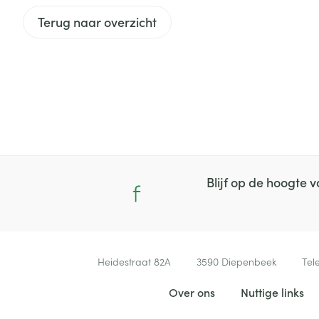
Diergeneesmid
Terug naar overzicht
Gezichtsverzor
Pillendozen en
accessoires
Pigmentstoorni
Gevoelige huid
geïrriteerde hu
Gemengde hui
Doffe huid
Toon meer
Blijf op de hoogte
Snurken
Contacteer ons
Heidestraat 82A
3590
Diepenbeek
Tel
Nuttige links
Over ons
Nuttige links