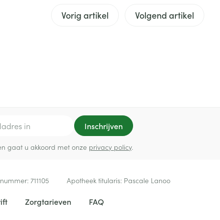
Vorig artikel
Volgend artikel
rende
Parfums en
geurproducten
Inschrijven
ef en gaat u akkoord met onze
privacy policy
.
CBD
 nummer:
711105
Apotheek titularis:
Pascale Lanoo
ift
Zorgtarieven
FAQ