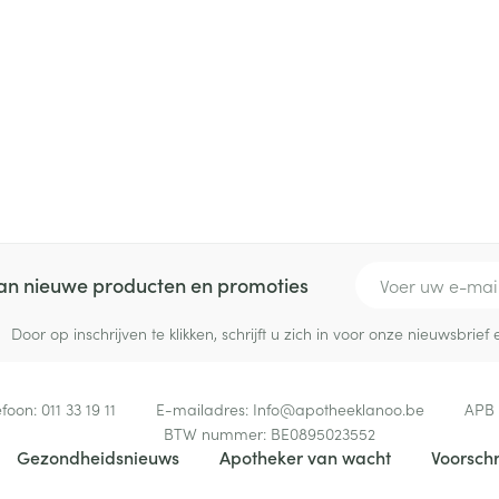
delen
Haar
ging
Supplementen
Insectenwe
Mondmaskers
middelen
ssen
 -
id
d
E-mail adres
 van nieuwe producten en promoties
Door op inschrijven te klikken, schrijft u zich in voor onze nieuwsbri
Zelfbruiner
Scheren
efoon:
011 33 19 11
E-mailadres:
Info@
apotheeklanoo.be
APB
BTW nummer:
BE0895023552
Gezondheidsnieuws
Apotheker van wacht
Voorschr