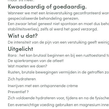
Vitaliteit 50+
Kwaadaardig of goedaardig.
Toon submenu voor Vitaliteit 5
Wanneer we met een knieverstuiking geconfronteerd word
Thuiszorg
Plantaardige o
Nagels en hoe
Natuur geneeskunde
gespecialiseerde behandeling genezen.
Mond
Huid
Toon submenu voor Natuur ge
Een zwaar letsel geneest niet spontaan en moet dus beh
Batterijen
stabiliteitsverlies), zelfs al werd het goed verzorgd.
Droge mond
Ontsmetten en
Thuiszorg en EHBO
Toebehoren
Spijsvertering
Wist u dat?
desinfecteren
Toon submenu voor Thuiszorg
Elektrische tan
Steriel materia
De intensiteit van de pijn van een verstuiking geeft weini
Schimmels
Dieren en insecten
Interdentaal - f
Uitgelicht
Toon submenu voor Dieren en 
Vacht, huid of 
Koortsblaasjes 
Kunstgebit
Rara : het kan brutaal beginnen en bij een rusttoestand to
Geneesmiddelen
Jeuk
De spierkrampen van de atleet!
Toon meer
Toon submenu voor Geneesmi
Wat moeten we doen?
Rusten, brutale bewegingen vermijden in de getroffen z
Zich hydrateren
Voeten en ben
Aerosoltherapi
Inwrijven met een ontspannende crème
zuurstof
Zware benen
Preventief ?
Droge voeten, e
Zich voldoende hydrateren voor, tijdens en na de fysisch
Aerosol toestel
kloven
Tabletten
Een evenwichtige voeding gebruiken en magnesium inn
Aerosol access
Blaren
Creme, gel en 