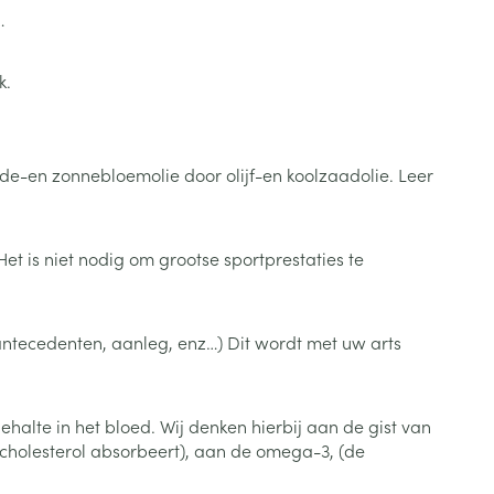
Botten, spieren en
…
Toon meer
gewrichten
armtetherapie
ogels
Fytotherapie
Wondzorg
Toon meer
k.
Diagnosetesten en
stress
Vlooien en teken
meetapparatuur
Oren
Mond en keel
de-en zonnebloemolie door olijf-en koolzaadolie. Leer
Alcoholtest
g
Oordopjes
Zuigtabletten
herapie -
Mond, muil of snavel
Bloeddrukmeter
ls
en -druppels
Oorreiniging
Spray - oplossing
Het is niet nodig om grootse sportprestaties te
Cholesteroltest
zen
Oordruppels
Hartslagmeter
ulpmiddelen
Toon meer
, antecedenten, aanleg, enz…) Dit wordt met uw arts
alte in het bloed. Wij denken hierbij aan de gist van
erming
Hygiëne
Ergonomie
e cholesterol absorbeert), aan de omega-3, (de
ning en -
Aambeien
s
Bad en douche
Ademhaling en zuurstof