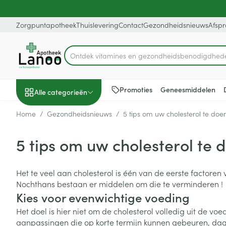
Ga naar de inhoud
Dia 1 van 1
Zorgpuntapotheek
Thuislevering
Contact
Gezondheidsnieuws
Afsp
Ontdek vitamines en gezondheidsbenodig
Product, merk, categorie...
Promoties
Geneesmiddelen
Alle categorieën
Home
/
Gezondheidsnieuws
/
5 tips om uw cholesterol te doe
Promoties
5 tips om uw cholesterol te 
Schoonheid, verzorging
Haar en Hoofd
Afslanken
Zwangerschap
Geheugen
Aromatherapie
Lenzen en brill
Insecten
Maag darm ste
en hygiëne
Toon submenu voor Schoonheid
Kammen - ont
Maaltijdverva
Zwangerschaps
Verstuiver
Lensproducten
Verzorging ins
Maagzuur
Het te veel aan cholesterol is één van de eerste factore
Nochthans bestaan er middelen om die te verminderen !
Dieet, voeding en
Seksualiteit
Beschadigd ha
Eetlustremmer
Borstvoeding
Essentiële oliën
Brillen
Anti insecten
Lever, galblaas
Kies voor evenwichtige voeding
vitamines
hoofdirritatie
pancreas
Toon submenu voor Dieet, voe
Platte buik
Lichaamsverzo
Complex - com
Teken tang of p
Het doel is hier niet om de cholesterol volledig uit de v
Styling - spray 
Braken
Vetverbranders
Vitamines en 
Zwangerschap en
Zware benen
aanpassingen die op korte termijn kunnen gebeuren, dage