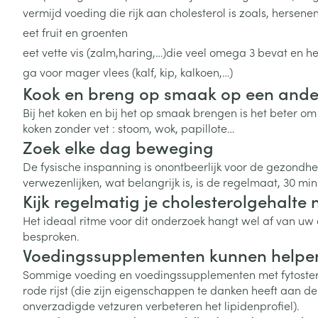
kinderen
Verzorging
Laxeermiddele
vermijd voeding die rijk aan cholesterol is zoals, hersen
Toon submenu voor Zwangersc
Toon meer
Toon meer
Oligo-element
Honden
Toon meer
Toon meer
eet fruit en groenten
Vitaliteit 50+
eet vette vis (zalm,haring,…)die veel omega 3 bevat en h
Toon submenu voor Vitaliteit 5
ga voor mager vlees (kalf, kip, kalkoen,…)
Thuiszorg
Plantaardige o
Nagels en hoe
Natuur geneeskunde
Kook en breng op smaak op een ande
Mond
Huid
Toon submenu voor Natuur ge
Batterijen
Bij het koken en bij het op smaak brengen is het beter 
Droge mond
Ontsmetten en
Thuiszorg en EHBO
koken zonder vet : stoom, wok, papillote…
Toebehoren
Spijsvertering
desinfecteren
Toon submenu voor Thuiszorg
Zoek elke dag beweging
Elektrische tan
Steriel materia
Schimmels
Dieren en insecten
De fysische inspanning is onontbeerlijk voor de gezondheid
Interdentaal - f
Toon submenu voor Dieren en 
Vacht, huid of 
verwezenlijken, wat belangrijk is, is de regelmaat, 30 mi
Koortsblaasjes 
Kunstgebit
Kijk regelmatig je cholesterolgehalt
Geneesmiddelen
Jeuk
Toon meer
Het ideaal ritme voor dit onderzoek hangt wel af van uw c
Toon submenu voor Geneesmi
besproken.
Voedingssupplementen kunnen helpe
Sommige voeding en voedingssupplementen met fytosterole
Voeten en ben
Aerosoltherapi
rode rijst (die zijn eigenschappen te danken heeft aan de
zuurstof
Zware benen
onverzadigde vetzuren verbeteren het lipidenprofiel).
Droge voeten, e