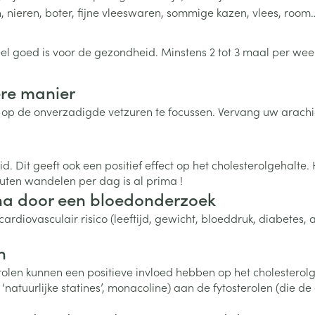
Calcium
n
Ontharen en epileren
Massagebalsem en
en, nieren, boter, fijne vleeswaren, sommige kazen, vlees, room
hap en kinderen categorie
Toon meer
Toon meer
Toon meer
inhalatie
en
Kruidenthee
Kat
Licht- en w
Duiven en v
Toon meer
Toon meer
eel goed is voor de gezondheid. Minstens 2 tot 3 maal per wee
0+ categorie
Wondzorg
EHBO
lie
ven
Homeopathie
Spieren en gewrichten
Gemoed en 
re manier
Neus
Ogen
Ogen
Neus
neeskunde categorie
Vilt
Podologie
om op de onverzadigde vetzuren te focussen. Vervang uw arachi
Spray
Ooginfecties
Oogspoelin
Tabletten
Handschoenen
Cold - Hot t
Oren
Ogen
 en EHBO categorie
denborstels
Anti allergische en anti
Oogdruppe
warm/koud
Neussprays 
al
Wondhelend
inflammatoire middelen
. Dit geeft ook een positief effect op het cholesterolgehalte. 
los
Creme - gel
Verbanddo
Brandwonden
insecten categorie
pluimen
Accessoires
nuten wandelen per dag is al prima !
- antiviraal
Ontzwellende middelen
Droge ogen
Medische h
e na door een bloedonderzoek
Toon meer
Glaucoom
Toon meer
ardiovasculair risico (leeftijd, gewicht, bloeddruk, diabetes
ddelen categorie
Toon meer
n
n kunnen een positieve invloed hebben op het cholesterolgeh
en
e en
Nagels
Diabetes
Zonnebesch
Stoma
 ‘natuurlijke statines’, monacoline) aan de fytosterolen (die d
Hart- en bloedvaten
Bloedverdun
elt en
Nagellak
Bloedglucosemeter
Aftersun
Stomazakje
stolling