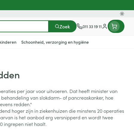
Oversc
Zoek
011 33 19 11
Klant menu
kinderen
Schoonheid, verzorging en hygiëne
edden
n
ten
ts
Handen
Voedingstherapie &
Zicht
Gemmotherapie
Incontinentie
Paarden
Mineralen, vitaminen en
en
welzijn
tonica
eren
Handverzorging
Onderleggers
aties per jaar voor uitvoeren. Dat heeft minister van
Ogen
Mineralen
gewrichten
Steunkousen
n
apslingerie
Handhygiëne
Luierbroekje
de behandeling van slokdarm- of pancreaskanker, hoe
en - detox
Neus
Vitaminen
levens redden."
en hygiëne
Manicure & pedicure
Inlegverband
dend hoger zijn in ziekenhuizen die minstens 20 operaties
Keel
en supplementen
Incontinentieslips
daarvan is het aanbod erg versnipperd en wordt twee
Botten, spieren en
 ingrepen niet haalt.
Toon meer
gewrichten
armtetherapie
ogels
Fytotherapie
Wondzorg