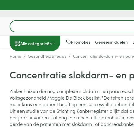
Ga naar de inhoud
Product, merk, categorie...
Promoties
Geneesmiddelen
Alle categorieën
Home
/
Gezondheidsnieuws
/
Concentratie slokdarm- en panc
Promoties
Concentratie slokdarm- en p
Schoonheid, verzorging
Haar en Hoofd
Afslanken
Zwangerschap
Geheugen
Aromatherapie
Lenzen en brill
Insecten
Maag darm ste
en hygiëne
Toon submenu voor Schoonheid
Kammen - ont
Maaltijdverva
Zwangerschaps
Verstuiver
Lensproducten
Verzorging ins
Maagzuur
Ziekenhuizen die nog complexe slokdarm- en pancreaschir
Dieet, voeding en
Seksualiteit
Beschadigd ha
Eetlustremmer
Borstvoeding
Essentiële oliën
Brillen
Anti insecten
Lever, galblaas
Volksgezondheid Maggie De Block beslist. "De feiten spr
vitamines
hoofdirritatie
pancreas
Toon submenu voor Dieet, voe
meer kans een patiënt heeft op een succesvolle behandeli
Platte buik
Lichaamsverzo
Complex - com
Teken tang of p
Uit een studie van de Stichting Kankerregister blijkt da
Styling - spray 
Braken
Vetverbranders
Vitamines en 
Zwangerschap en
Zware benen
per jaar uitvoeren. Tot nog toe mocht elk ziekenhuis in
kinderen
Verzorging
Laxeermiddele
derde van de patiënten met slokdarm- of pancreaskanker
Toon submenu voor Zwangersc
Toon meer
Toon meer
Oligo-element
Honden
Toon meer
Toon meer