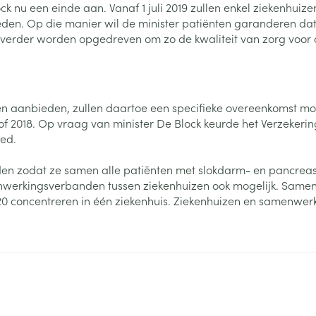
nu een einde aan. Vanaf 1 juli 2019 zullen enkel ziekenhuiz
den. Op die manier wil de minister patiënten garanderen d
0+ categorie
erder worden opgedreven om zo de kwaliteit van zorg voor d
Wondzorg
EHBO
lie
ven
Homeopathie
Spieren en gewrichten
Gemoed en 
Neus
Ogen
Ogen
Neus
neeskunde categorie
Vilt
Podologie
Spray
Ooginfecties
Oogspoelin
Tabletten
Handschoenen
Cold - Hot t
Oren
Ogen
 en EHBO categorie
en aanbieden, zullen daartoe een specifieke overeenkomst moe
denborstels
Anti allergische en anti
Oogdruppe
warm/koud
Neussprays 
al
Wondhelend
of 2018. Op vraag van minister De Block keurde het Verzekeri
inflammatoire middelen
los
Creme - gel
Verbanddo
ed.
Brandwonden
insecten categorie
pluimen
Accessoires
- antiviraal
Ontzwellende middelen
Droge ogen
Medische h
Toon meer
eiden zodat ze samen alle patiënten met slokdarm- en pancre
Glaucoom
Toon meer
ddelen categorie
enwerkingsverbanden tussen ziekenhuizen ook mogelijk. Samen
Toon meer
20 concentreren in één ziekenhuis. Ziekenhuizen en samenwer
en
e en
Nagels
Diabetes
Zonnebesch
Stoma
Hart- en bloedvaten
Bloedverdun
elt en
Nagellak
Bloedglucosemeter
Aftersun
Stomazakje
stolling
len
Kalk- en schimmelnagels
Teststrips en naalden
Lippen
Stomaplaat
oires
spray