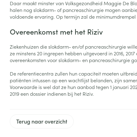
Daar maakt minster van Volksgezondheid Maggie De Block 
Vitaliteit 50+
halen nog slokdarm- of pancreaschirurgie mogen aanbie
Toon submenu voor Vitaliteit 5
voldoende ervaring. Op termijn zal de minimumdrempel v
Thuiszorg
Plantaardige o
Nagels en hoe
Natuur geneeskunde
Mond
Huid
Toon submenu voor Natuur ge
Overeenkomst met het Riziv
Batterijen
Droge mond
Ontsmetten en
Thuiszorg en EHBO
Toebehoren
Spijsvertering
desinfecteren
Toon submenu voor Thuiszorg
Ziekenhuizen die slokdarm- en/of pancreaschirurgie will
Elektrische tan
Steriel materia
ze minstens 20 ingrepen hebben uitgevoerd in 2016, 2017 
Schimmels
Dieren en insecten
Interdentaal - f
overeenkomsten voor slokdarm- en pancreaschirurgie go
Toon submenu voor Dieren en 
Vacht, huid of 
Koortsblaasjes 
Kunstgebit
Geneesmiddelen
De referentiecentra zullen hun capaciteit moeten uitbr
Jeuk
Toon meer
Toon submenu voor Geneesmi
patiënten intussen op een wachtlijst belanden, zijn sam
Voorwaarde is wel dat ze hun aanbod tegen 1 januari 20
2019 een dossier indienen bij het Riziv.
Voeten en ben
Aerosoltherapi
zuurstof
Zware benen
Droge voeten, e
Terug naar overzicht
Aerosol toestel
kloven
Tabletten
Aerosol access
Blaren
Creme, gel en 