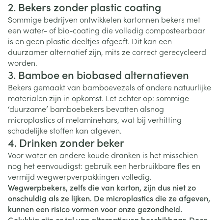
2. Bekers zonder plastic coating
Sommige bedrijven ontwikkelen kartonnen bekers met
een water- of bio-coating die volledig composteerbaar
is en geen plastic deeltjes afgeeft. Dit kan een
duurzamer alternatief zijn, mits ze correct gerecycleerd
worden.
3. Bamboe en biobased alternatieven
Bekers gemaakt van bamboevezels of andere natuurlijke
materialen zijn in opkomst. Let echter op: sommige
‘duurzame’ bamboebekers bevatten alsnog
microplastics of melaminehars, wat bij verhitting
schadelijke stoffen kan afgeven.
4. Drinken zonder beker
Voor water en andere koude dranken is het misschien
nog het eenvoudigst: gebruik een herbruikbare fles en
vermijd wegwerpverpakkingen volledig.
Wegwerpbekers, zelfs die van karton, zijn dus niet zo
onschuldig als ze lijken. De microplastics die ze afgeven,
kunnen een risico vormen voor onze gezondheid.
Gelukkig zijn er tal van alternatieven beschikbaar. Door