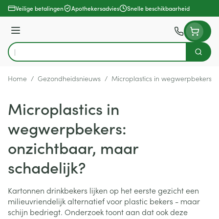
Ga naar de inhoud
Veilige betalingen
Apothekersadvies
Snelle beschikbaarheid
Menu
Zoek
Product, merk, categorie...
Home
/
Gezondheidsnieuws
/
Microplastics in wegwerpbekers: o
Microplastics in
wegwerpbekers:
onzichtbaar, maar
schadelijk?
Kartonnen drinkbekers lijken op het eerste gezicht een
milieuvriendelijk alternatief voor plastic bekers - maar
schijn bedriegt. Onderzoek toont aan dat ook deze