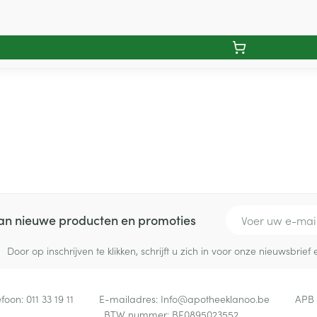
E-mail adres
 van nieuwe producten en promoties
Door op inschrijven te klikken, schrijft u zich in voor onze nieuwsbri
efoon:
011 33 19 11
E-mailadres:
Info@
apotheeklanoo.be
APB
BTW nummer:
BE0895023552