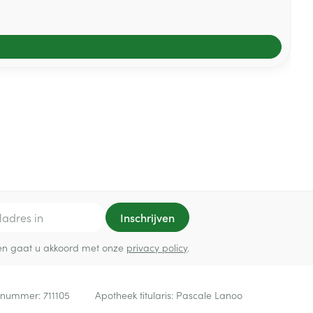
Inschrijven
ef en gaat u akkoord met onze
privacy policy
.
 nummer:
711105
Apotheek titularis:
Pascale Lanoo