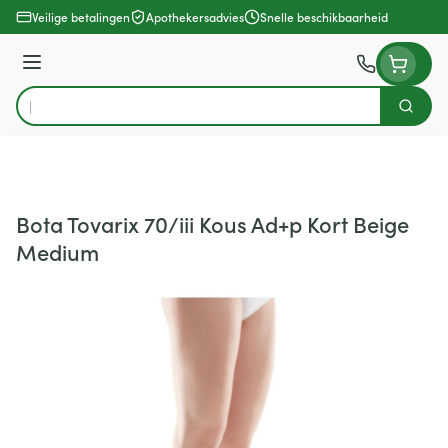
Ga naar de inhoud
Veilige betalingen
Apothekersadvies
Snelle beschikbaarheid
Menu
Zoek
Product, merk, categorie...
Bota Tovarix 70/iii Kous Ad+p Kort Beige
Medium