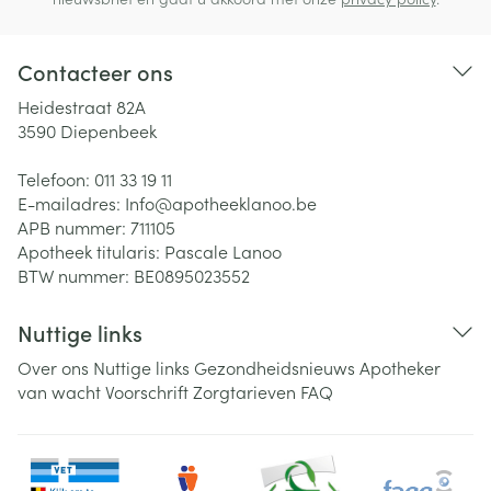
Contacteer ons
Heidestraat 82A
3590
Diepenbeek
Telefoon:
011 33 19 11
E-mailadres:
Info@
apotheeklanoo.be
APB nummer:
711105
Apotheek titularis:
Pascale Lanoo
BTW nummer:
BE0895023552
Nuttige links
Over ons
Nuttige links
Gezondheidsnieuws
Apotheker
van wacht
Voorschrift
Zorgtarieven
FAQ