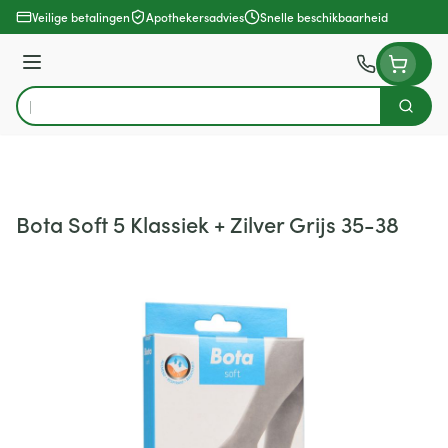
Ga naar de inhoud
Veilige betalingen
Apothekersadvies
Snelle beschikbaarheid
Menu
Zoek
Product, merk, categorie...
Bota Soft 5 Klassiek + Zilver Grijs 35-38