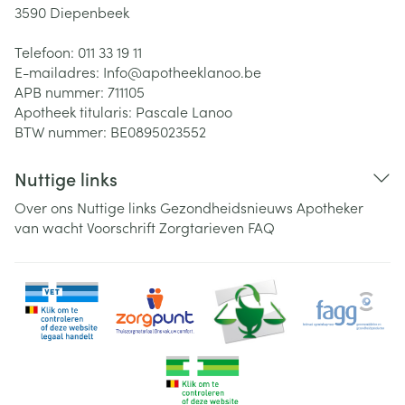
3590
Diepenbeek
Telefoon:
011 33 19 11
E-mailadres:
Info@
apotheeklanoo.be
APB nummer:
711105
Apotheek titularis:
Pascale Lanoo
BTW nummer:
BE0895023552
Nuttige links
Over ons
Nuttige links
Gezondheidsnieuws
Apotheker
van wacht
Voorschrift
Zorgtarieven
FAQ