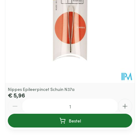
Hoeveelheid
30
Verpakking
Behoud
Kamertemperatuur (15°C - 25°C)
Nippes Epileerpincet Schuin N37a
€ 5,96
Aantal
Bestel