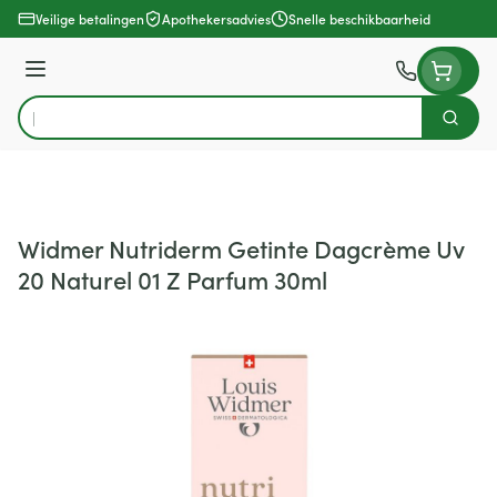
Ga naar de inhoud
Veilige betalingen
Apothekersadvies
Snelle beschikbaarheid
Menu
Zoek
Product, merk, categorie...
Widmer Nutriderm Getinte Dagcrème Uv
20 Naturel 01 Z Parfum 30ml