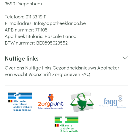
3590
Diepenbeek
Telefoon:
011 33 19 11
E-mailadres:
Info@
apotheeklanoo.be
APB nummer:
711105
Apotheek titularis:
Pascale Lanoo
BTW nummer:
BE0895023552
Nuttige links
Over ons
Nuttige links
Gezondheidsnieuws
Apotheker
van wacht
Voorschrift
Zorgtarieven
FAQ