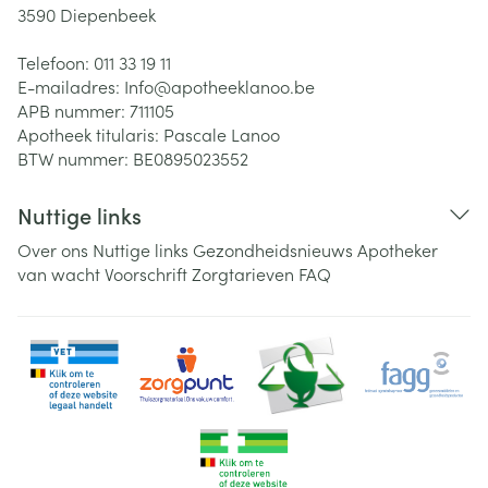
3590
Diepenbeek
Telefoon:
011 33 19 11
E-mailadres:
Info@
apotheeklanoo.be
APB nummer:
711105
Apotheek titularis:
Pascale Lanoo
BTW nummer:
BE0895023552
Nuttige links
Over ons
Nuttige links
Gezondheidsnieuws
Apotheker
van wacht
Voorschrift
Zorgtarieven
FAQ