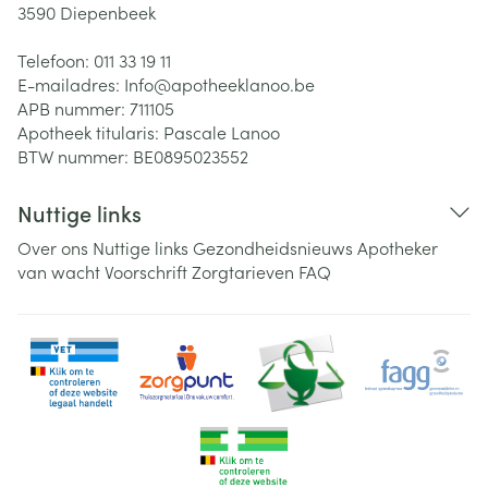
3590
Diepenbeek
Telefoon:
011 33 19 11
E-mailadres:
Info@
apotheeklanoo.be
APB nummer:
711105
Apotheek titularis:
Pascale Lanoo
BTW nummer:
BE0895023552
Nuttige links
Over ons
Nuttige links
Gezondheidsnieuws
Apotheker
van wacht
Voorschrift
Zorgtarieven
FAQ