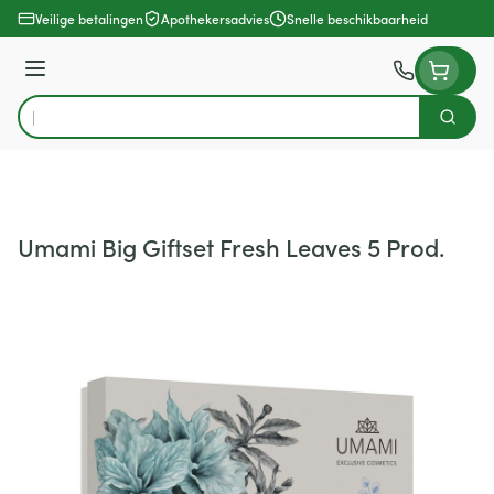
Ga naar de inhoud
Veilige betalingen
Apothekersadvies
Snelle beschikbaarheid
Menu
Zoek
Product, merk, categorie...
Umami Big Giftset Fresh Leaves 5 Prod.