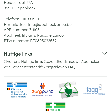
Heidestraat 82A
3590
Diepenbeek
Telefoon:
011 33 19 11
E-mailadres:
Info@
apotheeklanoo.be
APB nummer:
711105
Apotheek titularis:
Pascale Lanoo
BTW nummer:
BE0895023552
Nuttige links
Over ons
Nuttige links
Gezondheidsnieuws
Apotheker
van wacht
Voorschrift
Zorgtarieven
FAQ