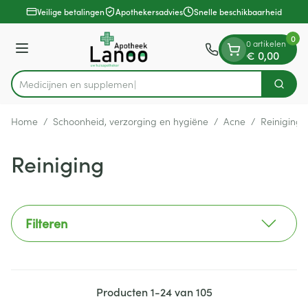
Dia 1 van 1
Ga naar de inhoud
Veilige betalingen
Apothekersadvies
Snelle beschikbaarheid
0
0 artikelen
Menu
€ 0,00
Medi
Zoek
Product, merk, categorie...
Home
/
Schoonheid, verzorging en hygiëne
/
Acne
/
Reiniging
Reiniging
Filteren
Producten
1
-
24
van
105