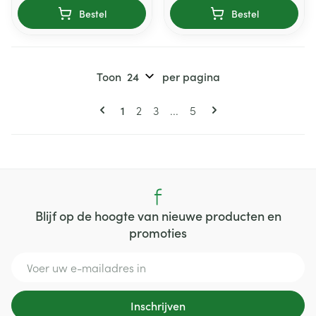
Bestel
Bestel
Toon
per pagina
Pagina's
U lees momenteel pagina
Pagina
Pagina
Pagina
1
2
3
...
5
Blijf op de hoogte van nieuwe producten en
promoties
E-mail adres
Inschrijven