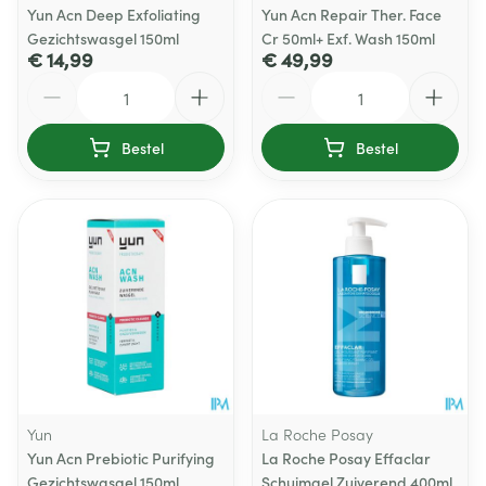
Yun Acn Deep Exfoliating
Yun Acn Repair Ther. Face
Gezichtswasgel 150ml
Cr 50ml+ Exf. Wash 150ml
€ 14,99
€ 49,99
Aantal
Aantal
Bestel
Bestel
Yun
La Roche Posay
Yun Acn Prebiotic Purifying
La Roche Posay Effaclar
Gezichtswasgel 150ml
Schuimgel Zuiverend 400ml