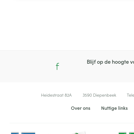
Blijf op de hoogte
Contacteer ons
Heidestraat 82A
3590
Diepenbeek
Tel
Nuttige links
Over ons
Nuttige links