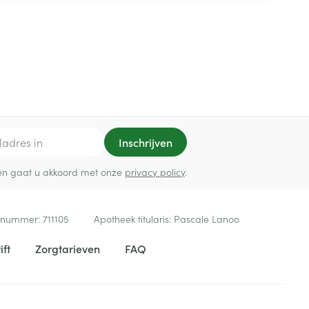
Inschrijven
ef en gaat u akkoord met onze
privacy policy
.
 nummer:
711105
Apotheek titularis:
Pascale Lanoo
ift
Zorgtarieven
FAQ