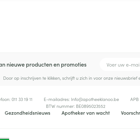
E-mail adres
 van nieuwe producten en promoties
Door op inschrijven te klikken, schrijft u zich in voor onze nieuwsbri
efoon:
011 33 19 11
E-mailadres:
Info@
apotheeklanoo.be
APB
BTW nummer:
BE0895023552
Gezondheidsnieuws
Apotheker van wacht
Voorschr