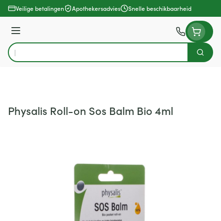
Ga naar de inhoud
Veilige betalingen
Apothekersadvies
Snelle beschikbaarheid
Menu
Zoek
Product, merk, categorie...
Physalis Roll-on Sos Balm Bio 4ml