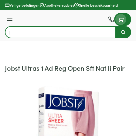
Ga naar de inhoud
Veilige betalingen
Apothekersadvies
Snelle beschikbaarheid
Menu
Zoek
Product, merk, categorie...
Jobst Ultras 1 Ad Reg Open Sft Nat Ii Pair