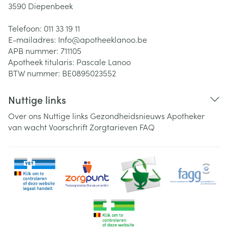
3590
Diepenbeek
Telefoon:
011 33 19 11
E-mailadres:
Info@
apotheeklanoo.be
APB nummer:
711105
Apotheek titularis:
Pascale Lanoo
BTW nummer:
BE0895023552
Nuttige links
Over ons
Nuttige links
Gezondheidsnieuws
Apotheker
van wacht
Voorschrift
Zorgtarieven
FAQ