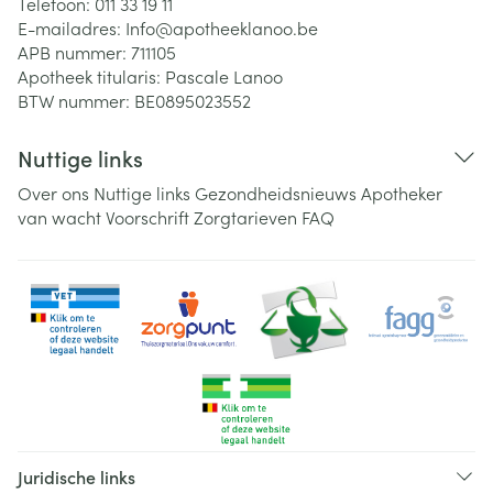
Telefoon:
011 33 19 11
E-mailadres:
Info@
apotheeklanoo.be
APB nummer:
711105
Apotheek titularis:
Pascale Lanoo
BTW nummer:
BE0895023552
Nuttige links
Over ons
Nuttige links
Gezondheidsnieuws
Apotheker
van wacht
Voorschrift
Zorgtarieven
FAQ
Juridische links