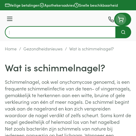
Ga naar de inhoud
Veilige betalingen
Apothekersadvies
Snelle beschikbaarheid
Menu
Zoek
Product, merk, categorie...
Home
/
Gezondheidsnieuws
/
Wat is schimmelnagel?
Wat is schimmelnagel?
Schimmelnagel, ook wel onychomycose genoemd, is een
frequente schimmelinfectie van de teen- of vingernagels,
gemakkelijk te herkennen aan een witte, bruine of gele
verkleuring van één of meer nagels. De schimmel begint
vaak aan de nagelrand en kan zich verspreiden
waardoor de nagel verdikt of zelfs scheurt. Soms komt de
nagel gedeeltelijk of helemaal los van het nagelbed
Net zoals bacteriën zijn schimmels van nature bij
iedereen aanwezig op het lichaam. Wanneer een