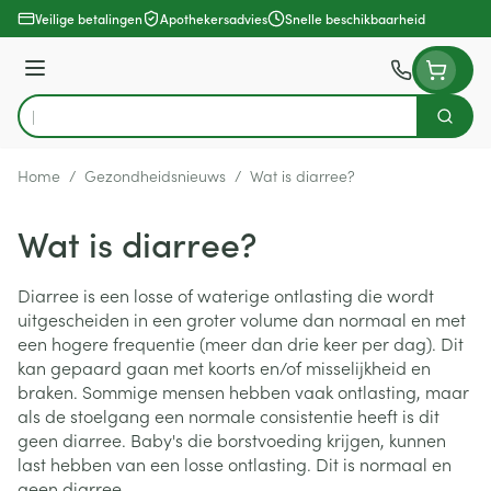
Ga naar de inhoud
Veilige betalingen
Apothekersadvies
Snelle beschikbaarheid
Menu
Zoek
Product, merk, categorie...
Home
/
Gezondheidsnieuws
/
Wat is diarree?
Wat is diarree?
Diarree is een losse of waterige ontlasting die wordt
uitgescheiden in een groter volume dan normaal en met
een hogere frequentie (meer dan drie keer per dag). Dit
kan gepaard gaan met koorts en/of misselijkheid en
braken. Sommige mensen hebben vaak ontlasting, maar
als de stoelgang een normale consistentie heeft is dit
geen diarree. Baby's die borstvoeding krijgen, kunnen
last hebben van een losse ontlasting. Dit is normaal en
geen diarree.