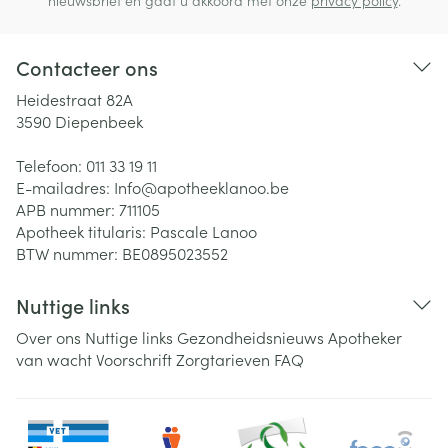
nieuwsbrief en gaat u akkoord met onze
privacy policy
.
Contacteer ons
Heidestraat 82A
3590
Diepenbeek
Telefoon:
011 33 19 11
E-mailadres:
Info@
apotheeklanoo.be
APB nummer:
711105
Apotheek titularis:
Pascale Lanoo
BTW nummer:
BE0895023552
Nuttige links
Over ons
Nuttige links
Gezondheidsnieuws
Apotheker
van wacht
Voorschrift
Zorgtarieven
FAQ